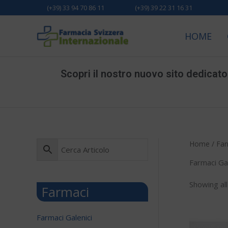
Vai
(+39) 33 94 70 86 11
(+39) 39 22 31 16 31
al
contenuto
HOME
Scopri il nostro nuovo sito dedicato a
Home
/ Far
Farmaci Gal
Showing all
Farmaci
Farmaci Galenici