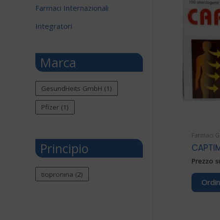
Farmaci Internazionali
Integratori
Marca
GesundHeits GmbH
(1)
Pfizer
(1)
Farmaci G
Principio
CAPTI
Prezzo su
tiopronina
(2)
Ordin