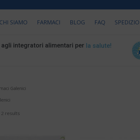
CHI SIAMO
FARMACI
BLOG
FAQ
SPEDIZIO
la salute!
gli integratori alimentari per
la longevità!
maci Galenici
enici
 2 results