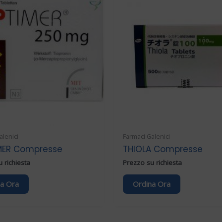
alenici
Farmaci Galenici
MER Compresse
THIOLA Compresse
 richiesta
Prezzo su richiesta
a Ora
Ordina Ora