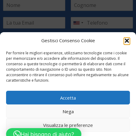
Scegli il paese di residenza
Gestisci Consenso Cookie
Per fornire le migliori esperienze, utilizziamo tecnologie come i cookie
per memorizzare e/o accedere alle informazioni del dispositivo. Il
consenso a queste tecnologie ci permetterà di elaborare dati come il
comportamento di navigazione o ID unici su questo sito. Non
acconsentire o ritirare il consenso può influire negativamente su alcune
caratteristiche e funzioni.
INVIA RICHIESTA INFORMAZIONI
Accetta
Nega
Visualizza le preferenze
Copyright © 2022 Farmacia Svizzera Internazionale All rights
Hai bisogno di aiuto?