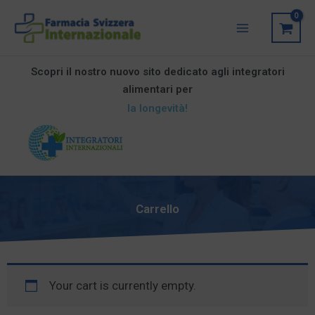
Vai
Main
al
Menu
contenuto
Scopri il nostro nuovo sito dedicato agli integratori
alimentari per
la longevità!
Carrello
Your cart is currently empty.