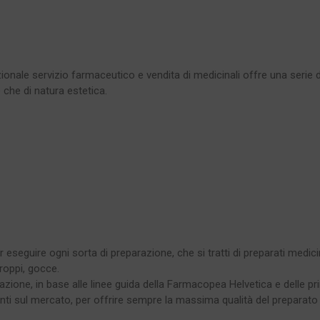
ionale servizio farmaceutico e vendita di medicinali offre una serie di 
 che di natura estetica.
seguire ogni sorta di preparazione, che si tratti di preparati medicina
roppi, gocce.
zione, in base alle linee guida della Farmacopea Helvetica e delle p
senti sul mercato, per offrire sempre la massima qualità del preparato 