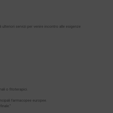
ulteriori servizi per venire incontro alle esigenze
li o fitoterapici.
rincipali farmacopee europee.
finale.
”