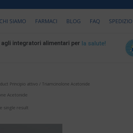
CHI SIAMO
FARMACI
BLOG
FAQ
SPEDIZIO
la salute!
gli integratori alimentari per
la longevità!
duct Principio attivo / Triamcinolone Acetonide
one Acetonide
 single result