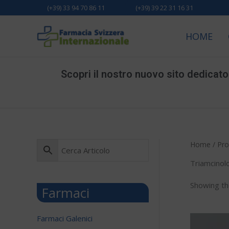
Vai
(+39) 33 94 70 86 11
(+39) 39 22 31 16 31
al
contenuto
HOME
Scopri il nostro nuovo sito dedicato a
Home
/ Pro
Triamcinol
Showing the
Farmaci
Farmaci Galenici