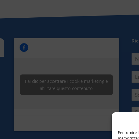
Ric
Fai clic per accettare i cookie marketing e
abilitare questo contenuto
S
Per fornire 
memorizzare