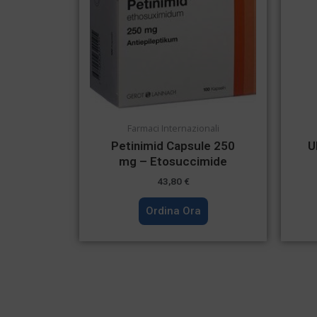
Farmaci Internazionali
Petinimid Capsule 250
U
mg – Etosuccimide
43,80
€
Ordina Ora