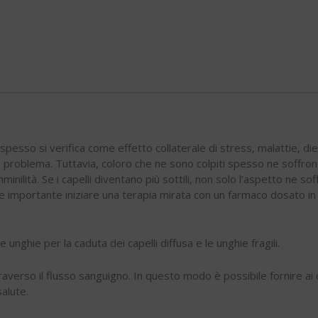
pesso si verifica come effetto collaterale di stress, malattie, die
problema. Tuttavia, coloro che ne sono colpiti spesso ne soffrono 
minilità. Se i capelli diventano più sottili, non solo l’aspetto ne s
re importante iniziare una terapia mirata con un farmaco dosato in
nghie per la caduta dei capelli diffusa e le unghie fragili.
verso il flusso sanguigno. In questo modo è possibile fornire ai cap
alute.