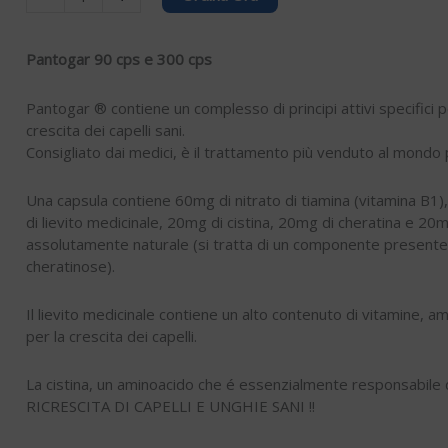
90
Compresse
quantity
Pantogar 90 cps e 300 cps
Pantogar ® contiene un complesso di principi attivi specifici p
crescita dei capelli sani.
Consigliato dai medici, è il trattamento più venduto al mondo pe
Una capsula contiene 60mg di nitrato di tiamina (vitamina B1
di lievito medicinale, 20mg di cistina, 20mg di cheratina e 20
assolutamente naturale (si tratta di un componente presente i
cheratinose).
Il lievito medicinale contiene un alto contenuto di vitamine, am
per la crescita dei capelli.
La cistina, un aminoacido che é essenzialmente responsabile
RICRESCITA DI CAPELLI E UNGHIE SANI !!