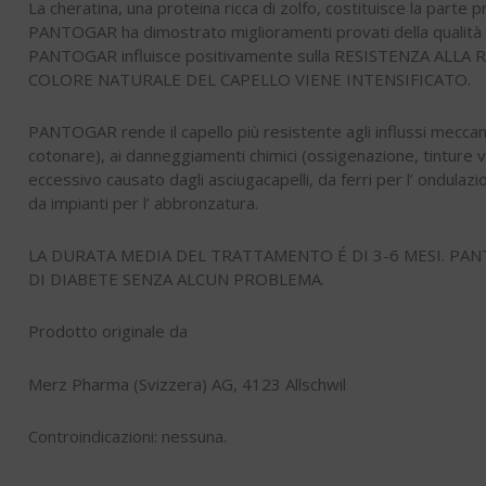
La cheratina, una proteina ricca di zolfo, costituisce la parte pr
PANTOGAR ha dimostrato miglioramenti provati della qualità d
PANTOGAR influisce positivamente sulla RESISTENZA ALLA ROT
COLORE NATURALE DEL CAPELLO VIENE INTENSIFICATO.
PANTOGAR rende il capello più resistente agli influssi meccan
cotonare), ai danneggiamenti chimici (ossigenazione, tinture va
eccessivo causato dagli asciugacapelli, da ferri per l’ ondulazi
da impianti per l’ abbronzatura.
LA DURATA MEDIA DEL TRATTAMENTO É DI 3-6 MESI. PA
DI DIABETE SENZA ALCUN PROBLEMA.
Prodotto originale da
Merz Pharma (Svizzera) AG, 4123 Allschwil
Controindicazioni: nessuna.