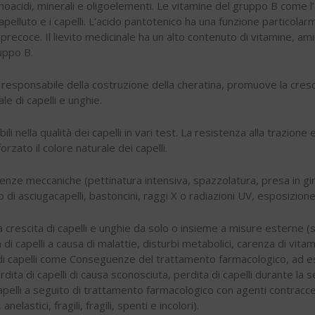
oacidi, minerali e oligoelementi. Le vitamine del gruppo B come l’a
pelluto e i capelli. L’acido pantotenico ha una funzione particol
precoce. Il lievito medicinale ha un alto contenuto di vitamine, ami
uppo B.
responsabile della costruzione della cheratina, promuove la crescit
le di capelli e unghie.
 nella qualità dei capelli in vari test. La resistenza alla trazione 
rzato il colore naturale dei capelli.
fluenze meccaniche (pettinatura intensiva, spazzolatura, presa in giro
i asciugacapelli, bastoncini, raggi X o radiazioni UV, esposizione 
lla crescita di capelli e unghie da solo o insieme a misure esterne 
di capelli a causa di malattie, disturbi metabolici, carenza di vita
di capelli come Conseguenze del trattamento farmacologico, ad es. C
rdita di capelli di causa sconosciuta, perdita di capelli durante la
apelli a seguito di trattamento farmacologico con agenti contracce
anelastici, fragili, fragili, spenti e incolori).