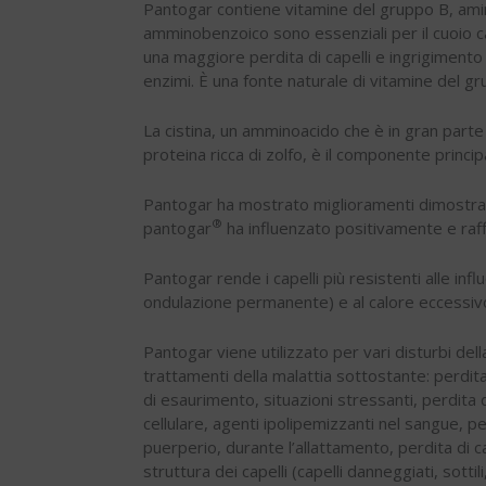
Pantogar
contiene vitamine del gruppo B, amin
amminobenzoico sono essenziali per il cuoio ca
una maggiore perdita di capelli e ingrigimento 
enzimi. È una fonte naturale di vitamine del gr
La cistina, un amminoacido che è in gran parte 
proteina ricca di zolfo, è il componente principa
Pantogar
ha mostrato miglioramenti dimostrabili
®
pantogar
ha influenzato positivamente e raffo
Pantogar
rende i capelli più resistenti alle in
ondulazione permanente) e al calore eccessivo d
Pantogar
viene utilizzato per vari disturbi de
trattamenti della malattia sottostante: perdita 
di esaurimento, situazioni stressanti, perdita 
cellulare, agenti ipolipemizzanti nel sangue, pe
puerperio, durante l’allattamento, perdita di c
struttura dei capelli (capelli danneggiati, sottili, 