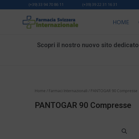
Vai
(+39) 33 94 70 86 11
(+39) 39 22 31 16 31
al
contenuto
HOME
Scopri il nostro nuovo sito dedicato a
Home
/
Farmaci Internazionali
/ PANTOGAR 90 Compresse
PANTOGAR 90 Compresse