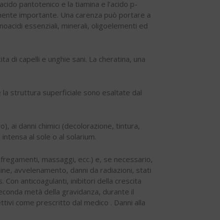
cido pantotenico e la tiamina e l’acido p-
armente importante. Una carenza può portare a
noacidi essenziali, minerali, oligoelementi ed
a di capelli e unghie sani. La cheratina, una
e la struttura superficiale sono esaltate dal
), ai danni chimici (decolorazione, tintura,
intensa al sole o al solarium.
(sfregamenti, massaggi, ecc.) e, se necessario,
mine, avvelenamento, danni da radiazioni, stati
on anticoagulanti, inibitori della crescita
 seconda metà della gravidanza, durante il
ttivi come prescritto dal medico . Danni alla