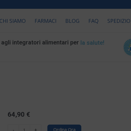
CHI SIAMO
FARMACI
BLOG
FAQ
SPEDIZIO
gli integratori alimentari per
la longevità!
64,90
€
PANTOGAR
-
+
Ordina Ora