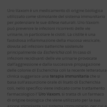
90
capsule
Uro-Vaxom è un medicamento di origine biologica
quantity
utilizzato come stimolante del sistema immunitario
per potenziare le sue difese naturali. Uro-Vaxom
può prevenire le infezioni ricorrenti delle vie
urinarie, in particolare le cistiti. La cistite è una
fastidiosa infiammazione della mucosa vescicale,
dovuta ad infezioni batteriche sostenute
principalmente da
Escherichia coli
. In caso di
infezioni recidivanti delle vie urinarie provocate
dall’aggressione e dalla successiva propagazione
delle colonie di Escherichia coli la recente letteratura
clinica suggerisce una
terapia immunitaria
che si
basa sull’assunzione orale di lisato di Escherichia
coli, nello specifico viene indicato come trattamento
farmacologico l’
Uro Vaxom
, si tratta di un farmaco
di origine biologica che viene utilizzato per la sua
azione stimolante sul sistema immunitario, per cui a