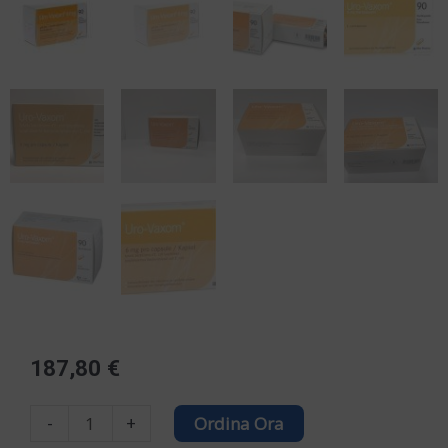
187,80
€
URO-
-
+
Ordina Ora
VAXOM