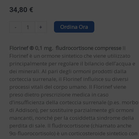
34,80
€
FLORINEF
-
+
Ordina Ora
Compresse
quantity
Florinef ® 0,1 mg. fludrocortisone compresse
Il
Florinef è un ormone sintetico che viene utilizzato
principalmente per regolare il bilancio dell’acqua e
dei minerali. Al pari degli ormoni prodotti dalla
corteccia surrenale, il Florinef influisce su diversi
processi vitali del corpo umano. Il Florinef viene
preso dietro prescrizione medica in caso
d’insufficienza della corteccia surrenale (p.es. morbo
di Addison), per sostituire parzialmente gli ormoni
mancanti, nonché per la cosiddetta sindrome della
perdita di sale. Il fludrocortisone (chiamato anche
9α-fluorocortisolo) è un corticosteroide sintetico con